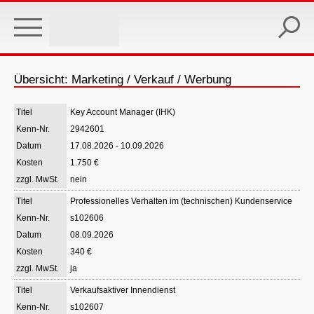
Skip
to
main
content
Übersicht: Marketing / Verkauf / Werbung
Key Account Manager (IHK)
2942601
17.08.2026 - 10.09.2026
1.750 €
nein
Professionelles Verhalten im (technischen) Kundenservice
s102606
08.09.2026
340 €
ja
Verkaufsaktiver Innendienst
s102607