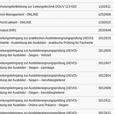
holungsfortbildung zur Leitungstechnik DGUV 113-020
s162611
trom Management - ONLINE
s252608
echt aktuell - ONLINE
s192610
alyst (IHK)
2632648
eitungslehrgang zur praktischen Ausbildereignungsprüfung (AEVO)
3012615
chwirte - Ausbildung der Ausbilder - praktische Prüfung für Fachwirte
eitungslehrgang zur Ausbildereignungsprüfung (AEVO) -
3012605
dung der Ausbilder - Siegen - Vollzeit
eitungslehrgang zur Ausbildereignungsprüfung (AEVO) -
3012607
dung der Ausbilder - Siegen - samstags
eitungslehrgang zur Ausbildereignungsprüfung (AEVO) -
3012604
dung der Ausbilder - Siegen – berufsbegleitend
eitungslehrgang zur Ausbildereignungsprüfung (AEVO) -
3012606
dung der Ausbilder - Siegen - berufsbegleitend
eitungslehrgang zur Ausbildereignungsprüfung (AEVO) -
3012611
dung der Ausbilder - Online und Präsenz - Siegen
eitungslehrgang zur Ausbildereignungsprüfung (AEVO) -
3012612