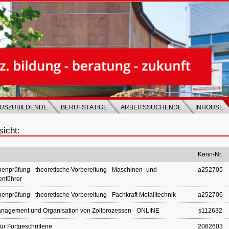
USZUBILDENDE
BERUFSTÄTIGE
ARBEITSSUCHENDE
INHOUSE
icht:
Kenn-Nr.
enprüfung - theoretische Vorbereitung - Maschinen- und
a252705
enführer
enprüfung - theoretische Vorbereitung - Fachkraft Metalltechnik
a252706
anagement und Organisation von Zollprozessen - ONLINE
s112632
ür Fortgeschrittene
2062603