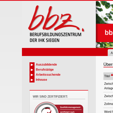
Skip
to
main
content
A
Übers
Auszubildende
Berufstätige
Arbeitssuchende
Titel
Inhouse
Zwisch
Anlag
Zwisch
WIR SIND ZERTIFIZIERT:
Zollm
Word f