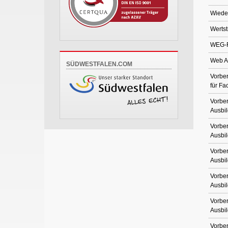
Wieder
Werts
WEG-R
Web An
SÜDWESTFALEN.COM
Vorber
für Fa
Vorber
Ausbil
Vorber
Ausbil
Vorber
Ausbil
Vorber
Ausbil
Vorber
Ausbil
Vorber