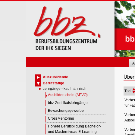
Skip
to
main
content
A
Über
Auszubildende
Berufstätige
Lehrgänge - kaufmännisch
Titel
Ausbilderschein (AEVO)
Vorber
bbz-Zertifikatslehrgänge
für Fa
Bewachungsgewerbe
Vorber
CrossMentoring
Ausbil
Höhere Berufsbildung Bachelor-
Vorber
und Masterniveau E-Learning