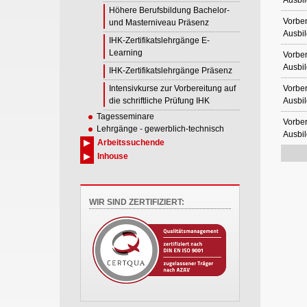
Ausbil
Höhere Berufsbildung Bachelor-
Vorber
und Masterniveau Präsenz
Ausbil
IHK-Zertifikatslehrgänge E-
Learning
Vorber
Ausbil
IHK-Zertifikatslehrgänge Präsenz
Intensivkurse zur Vorbereitung auf
Vorber
die schriftliche Prüfung IHK
Ausbil
Tagesseminare
Vorber
Lehrgänge - gewerblich-technisch
Ausbil
Arbeitssuchende
Inhouse
WIR SIND ZERTIFIZIERT: