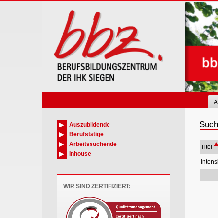
Skip
to
main
content
A
Such
Auszubildende
Berufstätige
Arbeitssuchende
Titel
Inhouse
Intens
WIR SIND ZERTIFIZIERT: