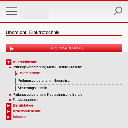
Skip
to
main
content
Übersicht: Elektrotechnik
IN DEN WARENKORB
Auszubildende
Prüfungsvorbereitung Metall-Berufe Präsenz
Elektrotechnik
Prüfungsvorbereitung - theoretisch
Steuerungstechnik
Prüfungsvorbereitung Kaufmännische Berufe
Zusatzangebote
Berufstätige
Arbeitssuchende
Inhouse