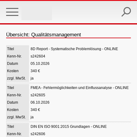
Skip
to
main
content
Übersicht: Qualitätsmanagement
8D Report - Systematische Problemlösung - ONLINE
s242604
05.10.2026
340 €
ja
FMEA - Fehlermöglichkeiten und Einflussanalyse - ONLINE
s242605
06.10.2026
340 €
ja
DIN EN ISO 9001:2015 Grundlagen - ONLINE
s242606