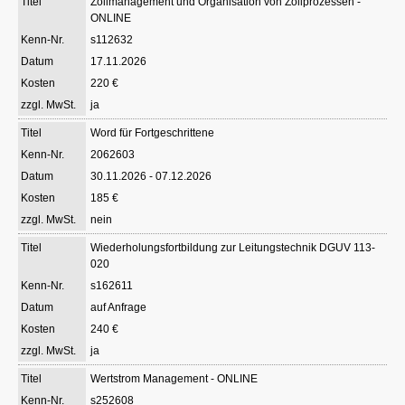
Zollmanagement und Organisation von Zollprozessen -
ONLINE
s112632
17.11.2026
220 €
ja
Word für Fortgeschrittene
2062603
30.11.2026 - 07.12.2026
185 €
nein
Wiederholungsfortbildung zur Leitungstechnik DGUV 113-
020
s162611
auf Anfrage
240 €
ja
Wertstrom Management - ONLINE
s252608