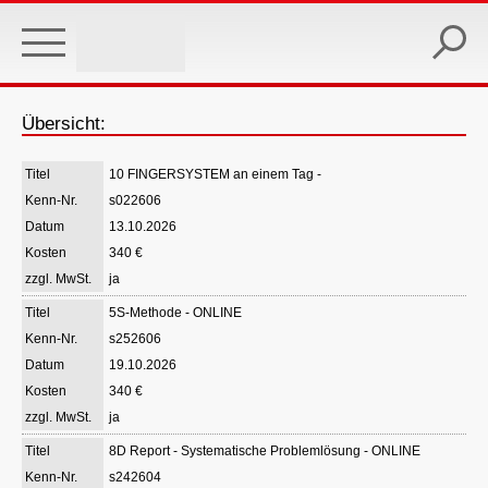
Skip
to
main
content
Übersicht:
10 FINGERSYSTEM an einem Tag -
s022606
13.10.2026
340 €
ja
5S-Methode - ONLINE
s252606
19.10.2026
340 €
ja
8D Report - Systematische Problemlösung - ONLINE
s242604