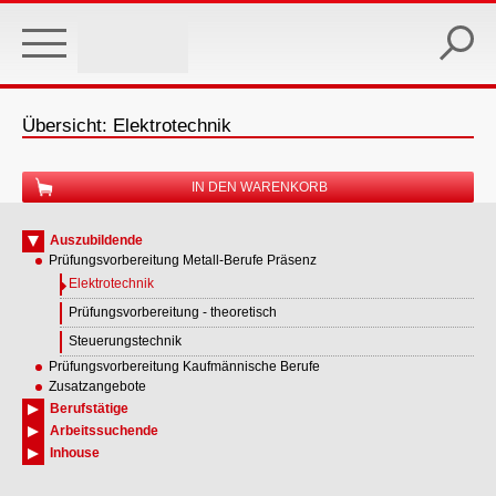
Skip
to
main
content
Übersicht: Elektrotechnik
IN DEN WARENKORB
Auszubildende
Prüfungsvorbereitung Metall-Berufe Präsenz
Elektrotechnik
Prüfungsvorbereitung - theoretisch
Steuerungstechnik
Prüfungsvorbereitung Kaufmännische Berufe
Zusatzangebote
Berufstätige
Arbeitssuchende
Inhouse