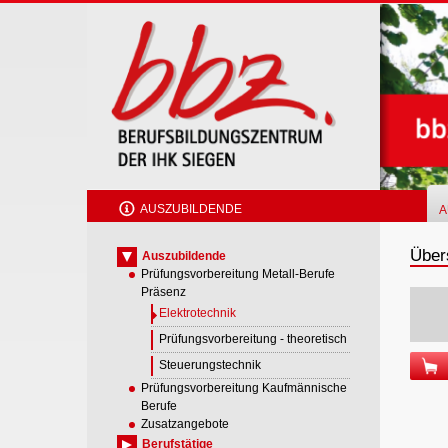
Skip
to
main
content
AUSZUBILDENDE
A
Übers
Auszubildende
Prüfungsvorbereitung Metall-Berufe
Präsenz
Elektrotechnik
Prüfungsvorbereitung - theoretisch
Steuerungstechnik
Prüfungsvorbereitung Kaufmännische
Berufe
Zusatzangebote
Berufstätige