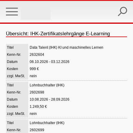
Skip
to
main
content
Übersicht: IHK-Zertifikatslehrgänge E-Learning
Data Talent (IHK) KI und maschinelles Lernen
2632604
06.10.2026 - 03.12.2026
999 €
nein
Lohnbuchhalter (IHK)
2602698
10.08.2026 - 28.09.2026
1.249,50 €
nein
Lohnbuchhalter (IHK)
2602699