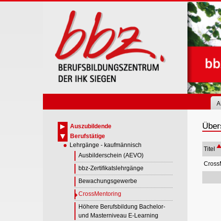
Skip
to
main
content
A
Über
Auszubildende
Berufstätige
Lehrgänge - kaufmännisch
Titel
Ausbilderschein (AEVO)
CrossM
bbz-Zertifikatslehrgänge
Bewachungsgewerbe
CrossMentoring
Höhere Berufsbildung Bachelor-
und Masterniveau E-Learning