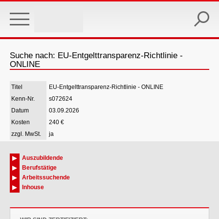
Skip
to
main
content
Suche nach: EU-Entgelttransparenz-Richtlinie -
ONLINE
EU-Entgelttransparenz-Richtlinie - ONLINE
s072624
03.09.2026
240 €
ja
Auszubildende
Berufstätige
Arbeitssuchende
Inhouse