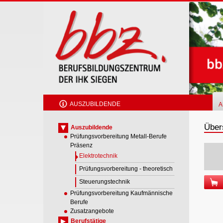
Skip
to
main
content
AUSZUBILDENDE
A
Übers
Auszubildende
Prüfungsvorbereitung Metall-Berufe
Präsenz
Elektrotechnik
Prüfungsvorbereitung - theoretisch
Steuerungstechnik
Prüfungsvorbereitung Kaufmännische
Berufe
Zusatzangebote
Berufstätige