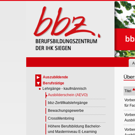
Skip
to
main
content
A
Über
Auszubildende
Berufstätige
Lehrgänge - kaufmännisch
Titel
Ausbilderschein (AEVO)
Vorber
bbz-Zertifikatslehrgänge
für Fa
Bewachungsgewerbe
Vorber
CrossMentoring
Ausbil
Höhere Berufsbildung Bachelor-
Vorber
und Masterniveau E-Learning