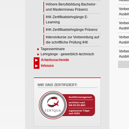
Ausbil
Höhere Berufsbildung Bachelor-
Vorber
und Masterniveau Präsenz
Ausbil
IHK-Zertifikatslehrgänge E-
Learning
Vorber
Ausbil
IHK-Zertifikatslehrgänge Präsenz
Intensivkurse zur Vorbereitung auf
Vorber
die schriftliche Prüfung IHK
Ausbil
Tagesseminare
Vorber
Lehrgänge - gewerblich-technisch
Ausbil
Arbeitssuchende
Inhouse
WIR SIND ZERTIFIZIERT: