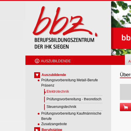
Skip
to
main
content
AUSZUBILDENDE
A
Übers
Auszubildende
Prüfungsvorbereitung Metall-Berufe
Präsenz
Elektrotechnik
Prüfungsvorbereitung - theoretisch
Steuerungstechnik
Prüfungsvorbereitung Kaufmännische
Berufe
Zusatzangebote
Berufstätige