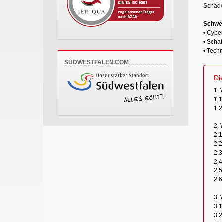
Schäde
Schwe
• Cybe
• Scha
• Tech
SÜDWESTFALEN.COM
Di
1. 
1.1
1.2
2. 
2.
2.2
2.
2.
2.
2.
3. 
3.1
3.2