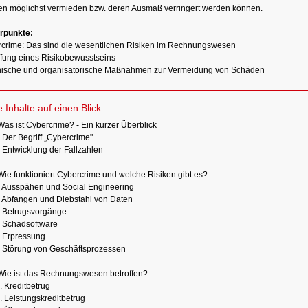
n möglichst vermieden bzw. deren Ausmaß verringert werden können.
rpunkte:
rcrime: Das sind die wesentlichen Risiken im Rechnungswesen
ffung eines Risikobewusstseins
nische und organisatorische Maßnahmen zur Vermeidung von Schäden
e Inhalte auf einen Blick:
Was ist Cybercrime? - Ein kurzer Überblick
 Der Begriff „Cybercrime"
 Entwicklung der Fallzahlen
Wie funktioniert Cybercrime und welche Risiken gibt es?
1 Ausspähen und Social Engineering
 Abfangen und Diebstahl von Daten
3 Betrugsvorgänge
4 Schadsoftware
5 Erpressung
6 Störung von Geschäftsprozessen
Wie ist das Rechnungswesen betroffen?
. Kreditbetrug
. Leistungskreditbetrug