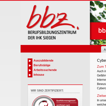
Skip
to
main
content
A
Cybe
Auszubildende
Berufstätige
Zum 
Arbeitssuchende
Auch i
Inhouse
Gefähr
Intern
Bewuss
Cyberc
WIR SIND ZERTIFIZIERT:
Zielse
In uns
welche