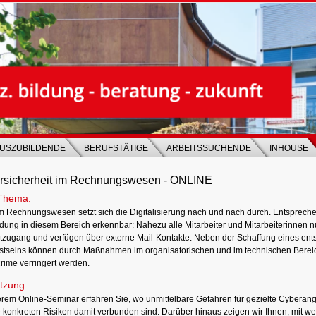
USZUBILDENDE
BERUFSTÄTIGE
ARBEITSSUCHENDE
INHOUSE
rsicherheit im Rechnungswesen - ONLINE
Thema:
m Rechnungswesen setzt sich die Digitalisierung nach und nach durch. Entspreche
dung in diesem Bereich erkennbar: Nahezu alle Mitarbeiter und Mitarbeiterinnen n
etzugang und verfügen über externe Mail-Kontakte. Neben der Schaffung eines en
tseins können durch Maßnahmen im organisatorischen und im technischen Bereic
rime verringert werden.
tzung:
erem Online-Seminar erfahren Sie, wo unmittelbare Gefahren für gezielte Cyberang
 konkreten Risiken damit verbunden sind. Darüber hinaus zeigen wir Ihnen, mit