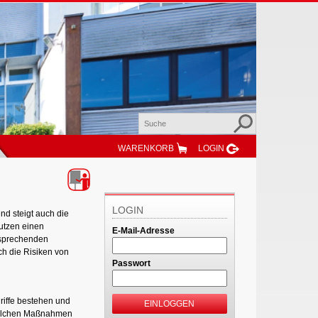
WARENKORB
LOGIN
LOGIN
nd steigt auch die
utzen einen
E-Mail-Adresse
tsprechenden
h die Risiken von
Passwort
riffe bestehen und
EINLOGGEN
 welchen Maßnahmen