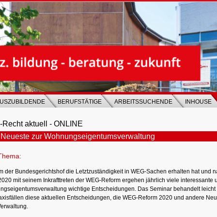
USZUBILDENDE
BERUFSTÄTIGE
ARBEITSSUCHENDE
INHOUSE
Recht aktuell - ONLINE
 Neueste zur Wohnungseigentumsverwaltung
Thema:
m der Bundesgerichtshof die Letztzuständigkeit in WEG-Sachen erhalten hat und na
020 mit seinem Inkrafttreten der WEG-Reform ergehen jährlich viele interessante u
gseigentumsverwaltung wichtige Entscheidungen. Das Seminar behandelt leicht 
axisfällen diese aktuellen Entscheidungen, die WEG-Reform 2020 und andere Ne
rwaltung.