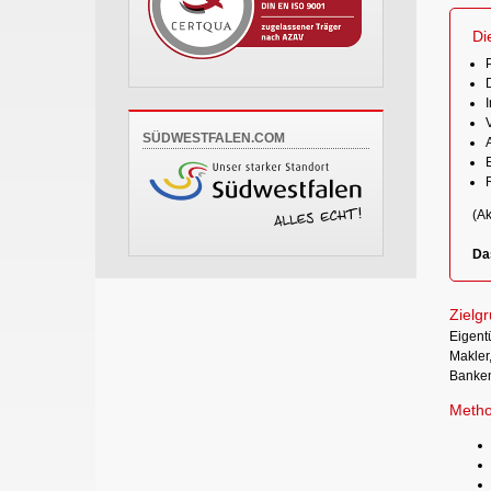
Di
P
SÜDWESTFALEN.COM
(Ak
Da
Zielg
Eigent
Makler,
Banken
Metho