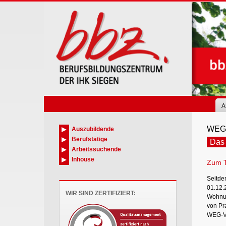
Skip
to
main
content
A
WEG-
Auszubildende
Berufstätige
Das
Arbeitssuchende
Inhouse
Zum 
Seitde
01.12.2
WIR SIND ZERTIFIZIERT:
Wohnun
von Pr
WEG-Ve