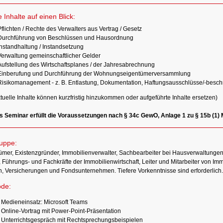
e Inhalte auf einen Blick:
flichten / Rechte des Verwalters aus Vertrag / Gesetz
Durchführung von Beschlüssen und Hausordnung
Instandhaltung / Instandsetzung
Verwaltung gemeinschaftlicher Gelder
Aufstellung des Wirtschaftsplanes / der Jahresabrechnung
Einberufung und Durchführung der Wohnungseigentümerversammlung
Risikomanagement - z. B. Entlastung, Dokumentation, Haftungsausschlüsse/-besch
tuelle Inhalte können kurzfristig hinzukommen oder aufgeführte Inhalte ersetzen)
s Seminar erfüllt die Voraussetzungen nach § 34c GewO, Anlage 1 zu § 15b (1)
ruppe:
ümer, Existenzgründer, Immobilienverwalter, Sachbearbeiter bei Hausverwaltunge
 Führungs- und Fachkräfte der Immobilienwirtschaft, Leiter und Mitarbeiter von Im
, Versicherungen und Fondsunternehmen. Tiefere Vorkenntnisse sind erforderlich.
de:
Medieneinsatz: Microsoft Teams
Online-Vortrag mit Power-Point-Präsentation
Unterrichtsgespräch mit Rechtsprechungsbeispielen