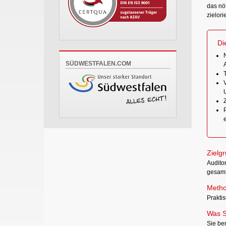
das nö
zielori
Di
SÜDWESTFALEN.COM
U
Z
Zielg
Auditor
gesamm
Metho
Prakti
Was S
Sie be