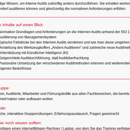
tige Wissen, um Interne Audits zukünftig anders durchzuführen. Sie erhalten wertvo
entiert auditieren können und gleichzeitig die normativen Anforderungen erfüllen.
e Inhalte auf einen Blick:
Normative Grundlagen und Anforderungen an die Internen Audits anhand der ISO 1
Auditierung von Managementsystem
Typische Fallstricke bei den Internen Audits verstehen und wie man diese umgehe
Vorstellung des Werkzeugkoffers „Anders Auditieren“ und zahlreiche neue Auditmeth
nterstützung mit Künstlicher Intelligenz (KI)
ielgerichtete Auditdurchführung, statt Auditüberfrachtung
Praxisnahe Umsetzung der verschiedener Auditmethoden erlernen und weiterentwic
eigenen Bedürfnisse
ruppe:
en, Auditierte, Mitarbeiter und Führungskräfte aus allen Fachbereichen, die bereit
elt haben oder aufbauen wollen.
de:
sche, interaktive Gruppenübungen, Erfahrungsaustausch, Fragen gewünscht
ie noch wissen sollten:
nötigen einen internetfähigen Rechner / Laptop, von dem Sie das Training verfolge