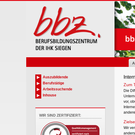
Skip
to
main
content
A
Inter
Auszubildende
Berufstätige
Zum 
Arbeitssuchende
Die DI
Inhouse
Untern
vor, ob
Interne
andere
WIR SIND ZERTIFIZIERT:
Zielse
Wir ve
anders 