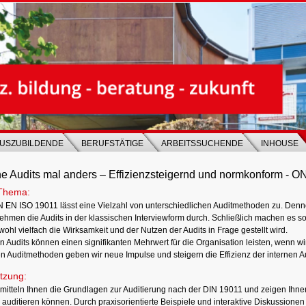
USZUBILDENDE
BERUFSTÄTIGE
ARBEITSSUCHENDE
INHOUSE
ne Audits mal anders – Effizienzsteigernd und normkonform - 
Thema:
N EN ISO 19011 lässt eine Vielzahl von unterschiedlichen Auditmethoden zu. Denn
ehmen die Audits in der klassischen Interviewform durch. Schließlich machen es so
wohl vielfach die Wirksamkeit und der Nutzen der Audits in Frage gestellt wird.
n Audits können einen signifikanten Mehrwert für die Organisation leisten, wenn wir
n Auditmethoden geben wir neue Impulse und steigern die Effizienz der internen Au
tzung:
rmitteln Ihnen die Grundlagen zur Auditierung nach der DIN 19011 und zeigen Ihnen
auditieren können. Durch praxisorientierte Beispiele und interaktive Diskussionen 