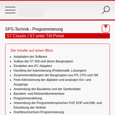
Skip
to
main
content
SPS-Technik - Programmierung
S7 Classic / S7 unter TIA Portal
Die Inhalte auf einen Blick:
Installation der Software
Aufbau der S7 300 und deren Baugruppen
Einstellen des PC-Adapters
Handling der Autorisierung (Problematik, Lösungen)
Zusammenstellungen der Baugruppen aus PS, CPU und SM
Freie Adressierung der digitalen und analogen Ein- und
Ausgänge
Anwendung der Bausteine und der Symboldatei
Baustein- und Netzwerkkommentare
Programmerstellung
Anwendung der Programmiersprachen FUP, KOP und AWL und
Einsetzung der Vorteile
Drahtbruchsichere Programmierung