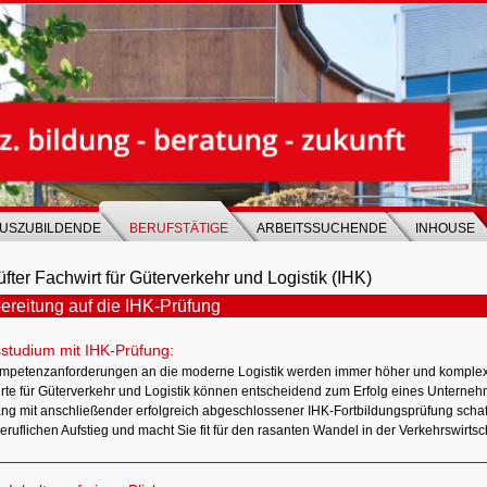
USZUBILDENDE
BERUFSTÄTIGE
ARBEITSSUCHENDE
INHOUSE
fter Fachwirt für Güterverkehr und Logistik (IHK)
ereitung auf die IHK-Prüfung
sstudium mit IHK-Prüfung:
mpetenzanforderungen an die moderne Logistik werden immer höher und komplexe
rte für Güterverkehr und Logistik können entscheidend zum Erfolg eines Unterneh
ng mit anschließender erfolgreich abgeschlossener IHK-Fortbildungsprüfung schafft
eruflichen Aufstieg und macht Sie fit für den rasanten Wandel in der Verkehrswirtsch