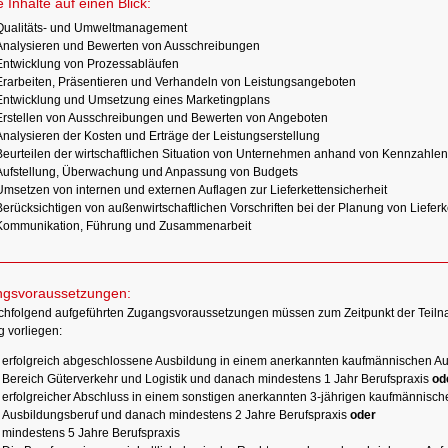
e Inhalte auf einen Blick:
Qualitäts- und Umweltmanagement
Analysieren und Bewerten von Ausschreibungen
Entwicklung von Prozessabläufen
Erarbeiten, Präsentieren und Verhandeln von Leistungsangeboten
Entwicklung und Umsetzung eines Marketingplans
Erstellen von Ausschreibungen und Bewerten von Angeboten
Analysieren der Kosten und Erträge der Leistungserstellung
Beurteilen der wirtschaftlichen Situation von Unternehmen anhand von Kennzahlen
Aufstellung, Überwachung und Anpassung von Budgets
Umsetzen von internen und externen Auflagen zur Lieferkettensicherheit
Berücksichtigen von außenwirtschaftlichen Vorschriften bei der Planung von Lieferk
Kommunikation, Führung und Zusammenarbeit
gsvoraussetzungen:
chfolgend aufgeführten Zugangsvoraussetzungen müssen zum Zeitpunkt der Teiln
g vorliegen:
erfolgreich abgeschlossene Ausbildung in einem anerkannten kaufmännischen Au
Bereich Güterverkehr und Logistik und danach mindestens 1 Jahr Berufspraxis
od
erfolgreicher Abschluss in einem sonstigen anerkannten 3-jährigen kaufmännisc
Ausbildungsberuf und danach mindestens 2 Jahre Berufspraxis
oder
mindestens 5 Jahre Berufspraxis