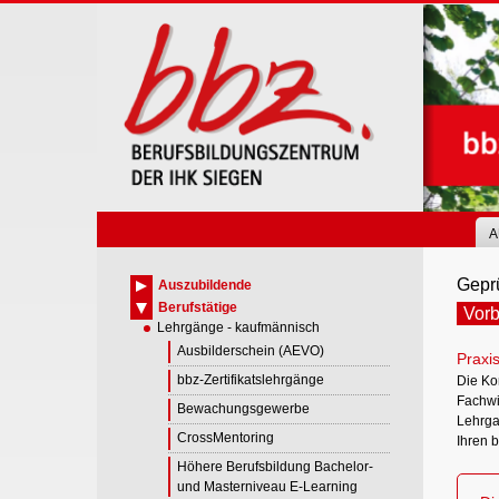
Skip
to
main
content
A
Geprü
Auszubildende
Berufstätige
Vorb
Lehrgänge - kaufmännisch
Ausbilderschein (AEVO)
Praxi
bbz-Zertifikatslehrgänge
Die Ko
Fachwi
Bewachungsgewerbe
Lehrga
CrossMentoring
Ihren b
Höhere Berufsbildung Bachelor-
und Masterniveau E-Learning