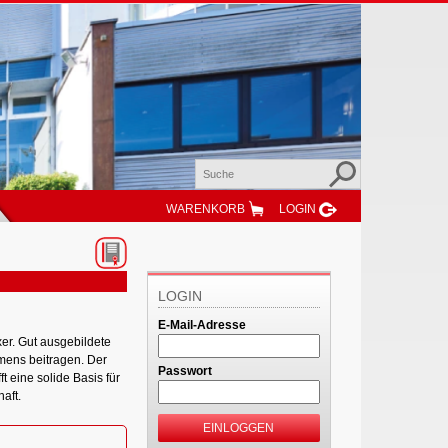
WARENKORB
LOGIN
LOGIN
E-Mail-Adresse
r. Gut ausgebildete
mens beitragen. Der
Passwort
 eine solide Basis für
aft.
EINLOGGEN