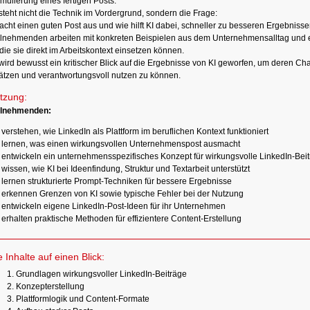
mulierung eines fertigen Posts.
teht nicht die Technik im Vordergrund, sondern die Frage:
cht einen guten Post aus und wie hilft KI dabei, schneller zu besseren Ergebnis
ilnehmenden arbeiten mit konkreten Beispielen aus dem Unternehmensalltag und e
die sie direkt im Arbeitskontext einsetzen können.
wird bewusst ein kritischer Blick auf die Ergebnisse von KI geworfen, um deren Cha
ätzen und verantwortungsvoll nutzen zu können.
tzung:
ilnehmenden:
verstehen, wie LinkedIn als Plattform im beruflichen Kontext funktioniert
lernen, was einen wirkungsvollen Unternehmenspost ausmacht
entwickeln ein unternehmensspezifisches Konzept für wirkungsvolle LinkedIn-Bei
wissen, wie KI bei Ideenfindung, Struktur und Textarbeit unterstützt
lernen strukturierte Prompt-Techniken für bessere Ergebnisse
erkennen Grenzen von KI sowie typische Fehler bei der Nutzung
entwickeln eigene LinkedIn-Post-Ideen für ihr Unternehmen
erhalten praktische Methoden für effizientere Content-Erstellung
e Inhalte auf einen Blick:
Grundlagen wirkungsvoller LinkedIn-Beiträge
Konzepterstellung
Plattformlogik und Content-Formate