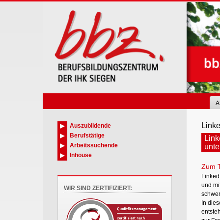
Skip
to
main
content
A
Linke
Auszubildende
Berufstätige
Link
Arbeitssuchende
unte
Inhouse
Zum 
LinkedI
und mit
WIR SIND ZERTIFIZIERT:
schwer,
In die
entste