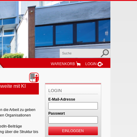
WARENKORB
LOGIN
weite mit KI
LOGIN
E-Mail-Adresse
in die Arbeit zu geben
Passwort
elen Organisationen
edIn-Beiträge
EINLOGGEN
g über die Struktur bis