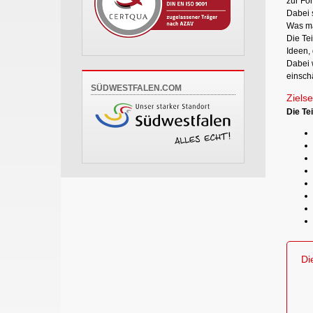
zur For
Dabei s
Was ma
Die Te
Ideen, 
Dabei 
einsch
SÜDWESTFALEN.COM
Zielse
Die Te
Di