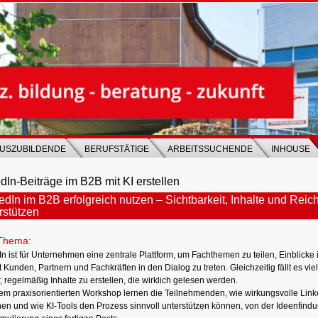
USZUBILDENDE
BERUFSTÄTIGE
ARBEITSSUCHENDE
INHOUSE
dIn-Beiträge im B2B mit KI erstellen
edIn im B2B erfolgreich nutzen – Sichtbarkeit, Inhalte und Reich
rstützen
Thema:
n ist für Unternehmen eine zentrale Plattform, um Fachthemen zu teilen, Einblicke 
 Kunden, Partnern und Fachkräften in den Dialog zu treten. Gleichzeitig fällt es vi
 regelmäßig Inhalte zu erstellen, die wirklich gelesen werden.
sem praxisorientierten Workshop lernen die Teilnehmenden, wie wirkungsvolle Link
hen und wie KI-Tools den Prozess sinnvoll unterstützen können, von der Ideenfindun