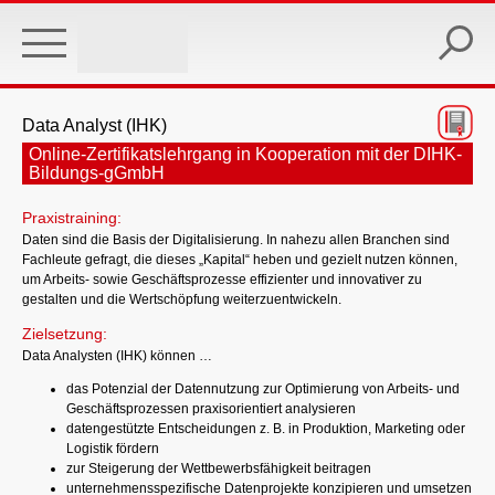
Skip
to
main
content
Data Analyst (IHK)
Online-Zertifikatslehrgang in Kooperation mit der DIHK-
Bildungs-gGmbH
Praxistraining:
Daten sind die Basis der Digitalisierung. In nahezu allen Branchen sind
Fachleute gefragt, die dieses „Kapital“ heben und gezielt nutzen können,
um Arbeits- sowie Geschäftsprozesse effizienter und innovativer zu
gestalten und die Wertschöpfung weiterzuentwickeln.
Zielsetzung:
Data Analysten (IHK) können …
das Potenzial der Datennutzung zur Optimierung von Arbeits- und
Geschäftsprozessen praxisorientiert analysieren
datengestützte Entscheidungen z. B. in Produktion, Marketing oder
Logistik fördern
zur Steigerung der Wettbewerbsfähigkeit beitragen
unternehmensspezifische Datenprojekte konzipieren und umsetzen