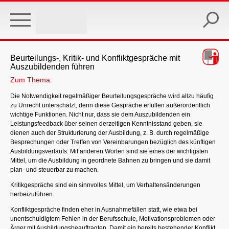
Skip
to
main
content
Beurteilungs-, Kritik- und Konfliktgespräche mit
Auszubildenden führen
Zum Thema:
Die Notwendigkeit regelmäßiger Beurteilungsgespräche wird allzu häufig
zu Unrecht unterschätzt, denn diese Gespräche erfüllen außerordentlich
wichtige Funktionen. Nicht nur, dass sie dem Auszubildenden ein
Leistungsfeedback über seinen derzeitigen Kenntnisstand geben, sie
dienen auch der Strukturierung der Ausbildung, z. B. durch regelmäßige
Besprechungen oder Treffen von Vereinbarungen bezüglich des künftigen
Ausbildungsverlaufs. Mit anderen Worten sind sie eines der wichtigsten
Mittel, um die Ausbildung in geordnete Bahnen zu bringen und sie damit
plan- und steuerbar zu machen.
Kritikgespräche sind ein sinnvolles Mittel, um Verhaltensänderungen
herbeizuführen.
Konfliktgespräche finden eher in Ausnahmefällen statt, wie etwa bei
unentschuldigtem Fehlen in der Berufsschule, Motivationsproblemen oder
Ärger mit Ausbildungsbeauftragten. Damit ein bereits bestehender Konflikt