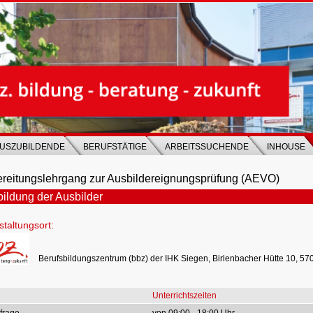
USZUBILDENDE
BERUFSTÄTIGE
ARBEITSSUCHENDE
INHOUSE
reitungslehrgang zur Ausbildereignungsprüfung (AEVO)
ildung der Ausbilder
taltungsort:
Berufsbildungszentrum (bbz) der IHK Siegen, Birlenbacher Hütte 10, 5
Unterrichtszeiten
frage
von 09:00 - 18:00 Uhr