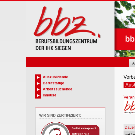
Skip
to
main
content
A
Vorbe
Auszubildende
Berufstätige
Ausb
Arbeitssuchende
Inhouse
Verans
WIR SIND ZERTIFIZIERT:
Dauer
auf An