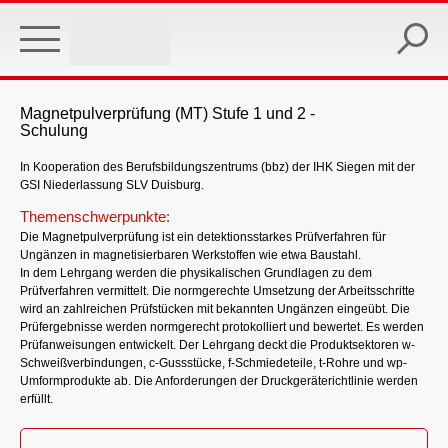
Skip
to
main
content
Magnetpulverprüfung (MT) Stufe 1 und 2 -
Schulung
In Kooperation des Berufsbildungszentrums (bbz) der IHK Siegen mit der
GSI Niederlassung SLV Duisburg.
Themenschwerpunkte:
Die Magnetpulverprüfung ist ein detektionsstarkes Prüfverfahren für
Ungänzen in magnetisierbaren Werkstoffen wie etwa Baustahl.
In dem Lehrgang werden die physikalischen Grundlagen zu dem
Prüfverfahren vermittelt. Die normgerechte Umsetzung der Arbeitsschritte
wird an zahlreichen Prüfstücken mit bekannten Ungänzen eingeübt. Die
Prüfergebnisse werden normgerecht protokolliert und bewertet. Es werden
Prüfanweisungen entwickelt. Der Lehrgang deckt die Produktsektoren w-
Schweißverbindungen, c-Gussstücke, f-Schmiedeteile, t-Rohre und wp-
Umformprodukte ab. Die Anforderungen der Druckgeräterichtlinie werden
erfüllt.