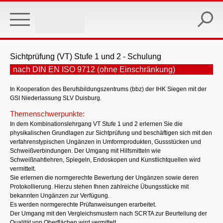
Skip
to
main
content
Sichtprüfung (VT) Stufe 1 und 2 - Schulung
nach DIN EN ISO 9712 (ohne Einschränkung)
In Kooperation des Berufsbildungszentrums (bbz) der IHK Siegen mit der
GSI Niederlassung SLV Duisburg.
Themenschwerpunkte:
In dem Kombinationslehrgang VT Stufe 1 und 2 erlernen Sie die
physikalischen Grundlagen zur Sichtprüfung und beschäftigen sich mit den
verfahrenstypischen Ungänzen in Umformprodukten, Gussstücken und
Schweißverbindungen. Der Umgang mit Hilfsmitteln wie
Schweißnahtlehren, Spiegeln, Endoskopen und Kunstlichtquellen wird
vermittelt.
Sie erlernen die normgerechte Bewertung der Ungänzen sowie deren
Protokollierung. Hierzu stehen Ihnen zahlreiche Übungsstücke mit
bekannten Ungänzen zur Verfügung.
Es werden normgerechte Prüfanweisungen erarbeitet.
Der Umgang mit den Vergleichsmustern nach SCRTA zur Beurteilung der
Qualität von Oberflächen wird vermittelt.