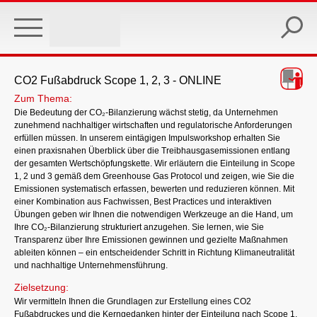
Skip
to
main
content
CO2 Fußabdruck Scope 1, 2, 3 - ONLINE
Zum Thema:
Die Bedeutung der CO₂-Bilanzierung wächst stetig, da Unternehmen
zunehmend nachhaltiger wirtschaften und regulatorische Anforderungen
erfüllen müssen. In unserem eintägigen Impulsworkshop erhalten Sie
einen praxisnahen Überblick über die Treibhausgasemissionen entlang
der gesamten Wertschöpfungskette. Wir erläutern die Einteilung in Scope
1, 2 und 3 gemäß dem Greenhouse Gas Protocol und zeigen, wie Sie die
Emissionen systematisch erfassen, bewerten und reduzieren können. Mit
einer Kombination aus Fachwissen, Best Practices und interaktiven
Übungen geben wir Ihnen die notwendigen Werkzeuge an die Hand, um
Ihre CO₂-Bilanzierung strukturiert anzugehen. Sie lernen, wie Sie
Transparenz über Ihre Emissionen gewinnen und gezielte Maßnahmen
ableiten können – ein entscheidender Schritt in Richtung Klimaneutralität
und nachhaltige Unternehmensführung.
Zielsetzung:
Wir vermitteln Ihnen die Grundlagen zur Erstellung eines CO2
Fußabdruckes und die Kerngedanken hinter der Einteilung nach Scope 1,