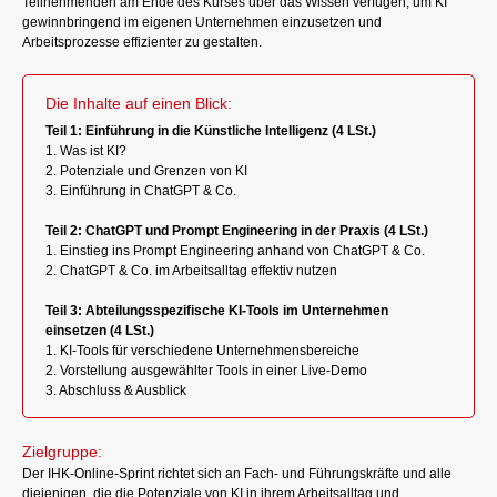
Teilnehmenden am Ende des Kurses über das Wissen verfügen, um KI
gewinnbringend im eigenen Unternehmen einzusetzen und
Arbeitsprozesse effizienter zu gestalten.
Die Inhalte auf einen Blick:
Teil 1: Einführung in die Künstliche Intelligenz (4 LSt.)
1. Was ist KI?
2. Potenziale und Grenzen von KI
3. Einführung in ChatGPT & Co.
Teil 2: ChatGPT und Prompt Engineering in der Praxis (4 LSt.)
1. Einstieg ins Prompt Engineering anhand von ChatGPT & Co.
2. ChatGPT & Co. im Arbeitsalltag effektiv nutzen
Teil 3: Abteilungsspezifische KI-Tools im Unternehmen
einsetzen (4 LSt.)
1. KI-Tools für verschiedene Unternehmensbereiche
2. Vorstellung ausgewählter Tools in einer Live-Demo
3. Abschluss & Ausblick
Zielgruppe:
Der IHK-Online-Sprint richtet sich an Fach- und Führungskräfte und alle
diejenigen, die die Potenziale von KI in ihrem Arbeitsalltag und