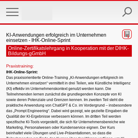
Skip
to
main
content
KI-Anwendungen erfolgreich im Unternehmen
einsetzen - IHK-Online-Sprint
Online-Zertifikatslehrgang in Kooperation mit der DIHK-
Bildungs-gGmbH
Praxistraining:
IHK-Online-Sprint:
Das praxisorientierte Online-Training „KI-Anwendungen erfolgreich im
Unternehmen einsetzen“ vermittelt in drei Teilen, wie Künstliche Intelligenz
(KI) effektiv im Unternehmenskontext genutzt werden kann. Die
Teilnehmenden lernen zunächst die grundlegenden Konzepte von KI
sowie deren Potenziale und Grenzen kennen. Im zweiten Teil steht die
praktische Anwendung von ChatGPT & Co. im Vordergrund – insbesondere
das „Prompt Engineering“. Dabei wird gezeigt, wie gezielte Eingaben die
Qualität der KI-Ergebnisse verbessern können. Im dritten Teil werden
spezifische KI-Tools vorgestellt, die sich für Unternehmensbereiche wie
Marketing, Personalwesen oder Kundenservice eignen. Der Kurs
beinhaltet viele Übungen und Live-Präsentationen, so dass die