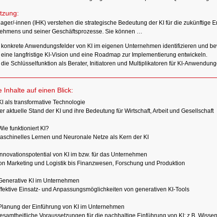
tzung:
ager/-innen (IHK) verstehen die strategische Bedeutung der KI für die zukünftige 
ehmens und seiner Geschäftsprozesse. Sie können …
konkrete Anwendungsfelder von KI im eigenen Unternehmen identifizieren und be
eine langfristige KI-Vision und eine Roadmap zur Implementierung entwickeln.
die Schlüsselfunktion als Berater, Initiatoren und Multiplikatoren für KI-Anwend
e Inhalte auf einen Blick:
KI als transformative Technologie
er aktuelle Stand der KI und ihre Bedeutung für Wirtschaft, Arbeit und Gesellschaft
Wie funktioniert KI?
aschinelles Lernen und Neuronale Netze als Kern der KI
Innovationspotential von KI im bzw. für das Unternehmen
on Marketing und Logistik bis Finanzwesen, Forschung und Produktion
 Generative KI im Unternehmen
ffektive Einsatz- und Anpassungsmöglichkeiten von generativen KI-Tools
Planung der Einführung von KI im Unternehmen
esamtheitliche Voraussetzungen für die nachhaltige Einführung von KI: z.B. Wisse