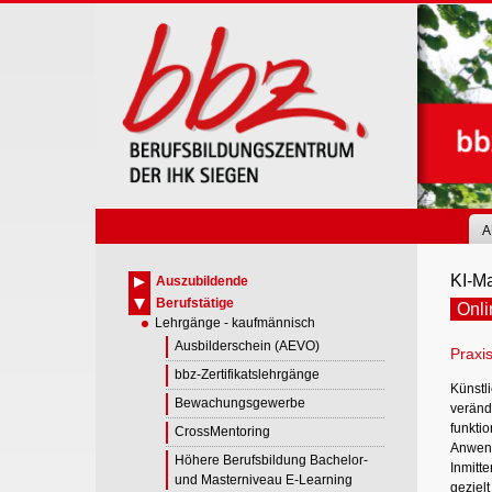
Skip
to
main
content
A
KI-M
Auszubildende
Berufstätige
Onli
Lehrgänge - kaufmännisch
Ausbilderschein (AEVO)
Praxis
bbz-Zertifikatslehrgänge
Künstli
Bewachungsgewerbe
veränd
funkti
CrossMentoring
Anwend
Höhere Berufsbildung Bachelor-
Inmitt
und Masterniveau E-Learning
gezielt