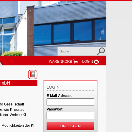
WARENKORB
LOGIN
gGmbH
LOGIN
E-Mail-Adresse
und Gesellschaft
Passwort
r, wie KI genau
 kann. Welche KI-
 Möglichkeiten der KI
EINLOGGEN