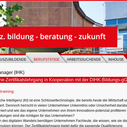
USZUBILDENDE
BERUFSTÄTIGE
ARBEITSSUCHENDE
INHOUSE
anager (IHK)
ne-Zertifikatslehrgang in Kooperation mit der DIHK-Bildungs-
training:
che Intelligenz (KI) ist eine Schlüsseltechnologie, die bereits heute die Wirtschaft 
ert. Dennoch herrscht in vielen Unternehmen Unkenntnis oder Unsicherheit darübe
oniert und wie das eigene Unternehmen von ihrem Innovations-potenzial profitieren
ungen sind die richtigen für das Unternehmen?
en des digitalen Wandels benötigen Unternehmen Fachleute, die wissen, wie sie die
 nutzen können. Der Zertifikatslehrgang bietet dafür die passende Qualifizierung.