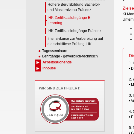
Höhere Berufsbildung Bachelor-
Zielse
und Masterniveau Präsenz
KI-Man
IHK-Zertifikatslehrgänge E-
Untern
Learning
IHK-Zertifikatslehrgänge Präsenz
Intensivkurse zur Vorbereitung auf
die schriftliche Prüfung IHK
Tagesseminare
Di
Lehrgänge - gewerblich-technisch
Arbeitssuchende
1. 
Inhouse
• D
2. 
• M
WIR SIND ZERTIFIZIERT:
3. 
• V
4.
• E
5. 
• G