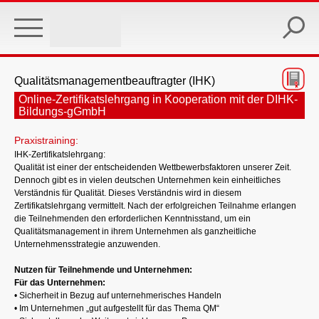
Skip
to
main
content
Qualitätsmanagementbeauftragter (IHK)
Online-Zertifikatslehrgang in Kooperation mit der DIHK-
Bildungs-gGmbH
Praxistraining:
IHK-Zertifikatslehrgang:
Qualität ist einer der entscheidenden Wettbewerbsfaktoren unserer Zeit.
Dennoch gibt es in vielen deutschen Unternehmen kein einheitliches
Verständnis für Qualität. Dieses Verständnis wird in diesem
Zertifikatslehrgang vermittelt. Nach der erfolgreichen Teilnahme erlangen
die Teilnehmenden den erforderlichen Kenntnisstand, um ein
Qualitätsmanagement in ihrem Unternehmen als ganzheitliche
Unternehmensstrategie anzuwenden.
Nutzen für Teilnehmende und Unternehmen:
Für das Unternehmen:
• Sicherheit in Bezug auf unternehmerisches Handeln
• Im Unternehmen „gut aufgestellt für das Thema QM“