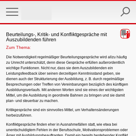
Skip
to
main
content
Beurteilungs-, Kritik- und Konfliktgespräche mit
Auszubildenden führen
Zum Thema:
Die Notwendigkeit regelmäßiger Beurteilungsgespräche wird allzu häufig
zu Unrecht unterschätzt, denn diese Gespräche erfüllen außerordentlich
wichtige Funktionen. Nicht nur, dass sie dem Auszubildenden ein
Leistungsfeedback über seinen derzeitigen Kenntnisstand geben, sie
dienen auch der Strukturierung der Ausbildung, z. B. durch regelmäßige
Besprechungen oder Treffen von Vereinbarungen bezüglich des künftigen
Ausbildungsverlaufs. Mit anderen Worten sind sie eines der wichtigsten
Mittel, um die Ausbildung in geordnete Bahnen zu bringen und sie damit
plan- und steuerbar zu machen.
Kritikgespräche sind ein sinnvolles Mittel, um Verhaltensänderungen
herbeizuführen.
Konfliktgespräche finden eher in Ausnahmefällen statt, wie etwa bei
unentschuldigtem Fehlen in der Berufsschule, Motivationsproblemen oder
Ärger mit Ausbildungsbeauftragten. Damit ein bereits bestehender Konflikt