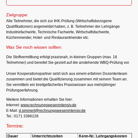
Zielgruppe:
Alle Teilnehmer, die sich zur IHK-Prüfung (Wirtschaftsbezogene
Qualifikationen) angemeldet haben, z. B. Teilnehmer der Lehrgänge
Industriefachwirte, Technische Fachwirte, Wirtschaftsfachwirte,
Küchenmeister, Hotel- und Restaurantmeister etc.
Was Sie noch wissen sollten:
Die Stoffvermittlung erfolgt praxisnah, in kleinen Gruppen (max. 18
Teilnehmer) und bereitet Sie gezielt auf die anstehende WBQ-Prüfung vor.
Unser Kooperationspartner setzt sich aus einem erfahren Dozententeam
zusammen und bietet die Qualifizierung zusammen mit seinem Team an.
Sie vermitteln ein breitgefächertes Praxiswissen aus mehrjähriger
Prüfungserfahrung.
Weitere Informationen erhalten Sie hier:
Internet:
www.rechnungswesenintensiv.de
E-Mail:
d.simmert@rechnungswesenintensiv.de
Tel.: 0171 3386228
Termine:
Dauer
Unterrichtszeiten
Kenn-Nr.
Lehrgangskosten