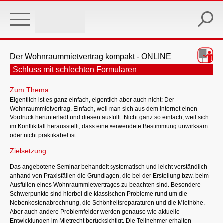
Skip
to
main
content
Der Wohnraummietvertrag kompakt - ONLINE
Schluss mit schlechten Formularen
Zum Thema:
Eigentlich ist es ganz einfach, eigentlich aber auch nicht: Der
Wohnraummietvertrag. Einfach, weil man sich aus dem Internet einen
Vordruck herunterlädt und diesen ausfüllt. Nicht ganz so einfach, weil sich
im Konfliktfall herausstellt, dass eine verwendete Bestimmung unwirksam
oder nicht praktikabel ist.
Zielsetzung:
Das angebotene Seminar behandelt systematisch und leicht verständlich
anhand von Praxisfällen die Grundlagen, die bei der Erstellung bzw. beim
Ausfüllen eines Wohnraummietvertrages zu beachten sind. Besondere
Schwerpunkte sind hierbei die klassischen Probleme rund um die
Nebenkostenabrechnung, die Schönheitsreparaturen und die Miethöhe.
Aber auch andere Problemfelder werden genauso wie aktuelle
Entwicklungen im Mietrecht berücksichtigt. Die Teilnehmer erhalten