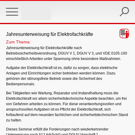
Skip
to
main
content
Jahresunterweisung für Elektrofachkräfte
Zum Thema:
Jahresunterweisung für Elektrofachkräfte nach
Betriebssicherheitsverordnung, DGUV V 1, DGUV V 3, und VDE 0105-100
einschließlich Arbeiten unter Spannung ohne besondere Maßnahmen.
Aufgabe der Elektrofachkraft ist es, dafür zu sorgen, dass elektrische
Anlagen und Einrichtungen sicher betrieben werden können. Dazu
gehören der störungsfreie Betrieb sowie die Sicherheit des
Bedienpersonals.
Bei Tätigkeiten wie Wartung, Reparatur und Instandhaltung muss die
Elektrofachkraft vor allem sicherheitstechnische Aspekte beachten, um frei
von Gefahren arbeiten zu können. Für diese verantwortungsvollen und
anspruchsvollen Aufgaben ist es Pflicht der Elektrofachkraft, sich
fortlaufend auf dem neuesten fachlichen und sicherheitstechnischen Stand
zu halten.
Dieses Seminar erfüllt die Forderungen nach wiederkehrender
Unterweisung nach §12 ArbSchG und DGUV Vorschrift 1.