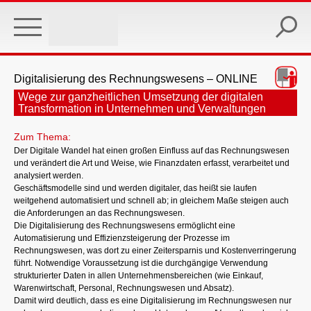
Skip
to
main
content
Digitalisierung des Rechnungswesens – ONLINE
Wege zur ganzheitlichen Umsetzung der digitalen
Transformation in Unternehmen und Verwaltungen
Zum Thema:
Der Digitale Wandel hat einen großen Einfluss auf das Rechnungswesen
und verändert die Art und Weise, wie Finanzdaten erfasst, verarbeitet und
analysiert werden.
Geschäftsmodelle sind und werden digitaler, das heißt sie laufen
weitgehend automatisiert und schnell ab; in gleichem Maße steigen auch
die Anforderungen an das Rechnungswesen.
Die Digitalisierung des Rechnungswesens ermöglicht eine
Automatisierung und Effizienzsteigerung der Prozesse im
Rechnungswesen, was dort zu einer Zeitersparnis und Kostenverringerung
führt. Notwendige Voraussetzung ist die durchgängige Verwendung
strukturierter Daten in allen Unternehmensbereichen (wie Einkauf,
Warenwirtschaft, Personal, Rechnungswesen und Absatz).
Damit wird deutlich, dass es eine Digitalisierung im Rechnungswesen nur