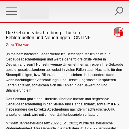
Skip
to
main
content
Die Gebäudeabschreibung - Tücken,
Fehlerquellen und Neuerungen - ONLINE
Zum Thema:
„In meinem nächsten Leben werde ich Betriebsprüfer. Ich prüfe nur
Gebäudeabschreibungen und werde der erfolgreichste Prüfer in
Deutschland sein“! Nur sehr wenige Unternehmen schreiben Ihre Gebäude
absolut gesetzeskonform ab, wobei in vielen Fällen auch Nachteile für den
Steuerpflichtigen, bzw. Bilanzierenden entstehen. Insbesondere dann,
wenn nachträgliche Anschaffungs- und Herstellungskosten in späteren
Jahren anfallen, schleichen sich die Fehler in der Bewertung und
Bilanzierung ein.
Das Seminar gibt einen Überblick über die lineare und degressive
Gebäudeabschreibung in der Steuer- und Handelsbilanz, sowie im IFRS.
Insbesondere die korrekte Abschreibung nachdem nachträgliche AHK
angefallen sind, wird mit einigen Zahlenbespielen erläutert.
Mit dem Jahressteuergesetz 2022 (JStG 2022) wurde die steuerliche
Wohngebäude-AfA für Gebäude, die nach dem 31.12.2022 fertiggestellt