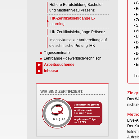
• G
Höhere Berufsbildung Bachelor-
• E
und Masterniveau Präsenz
• P
IHK-Zertifikatslehrgänge E-
• Z
Learning
• S
• 
IHK-Zertifikatslehrgänge Präsenz
• 
Intensivkurse zur Vorbereitung auf
• B
die schriftliche Prüfung IHK
• B
Tagesseminare
• 
Lehrgänge - gewerblich-technisch
• 
Arbeitssuchende
• E
Inhouse
In 
WIR SIND ZERTIFIZIERT:
Zielg
Das We
nicht 
Metho
Live-A
Der Kur
teilne
Aufzeic