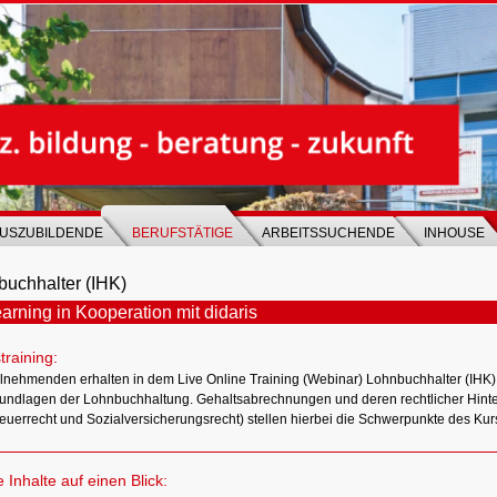
USZUBILDENDE
BERUFSTÄTIGE
ARBEITSSUCHENDE
INHOUSE
uchhalter (IHK)
arning in Kooperation mit didaris
training:
ilnehmenden erhalten in dem Live Online Training (Webinar) Lohnbuchhalter (IHK)
undlagen der Lohnbuchhaltung. Gehaltsabrechnungen und deren rechtlicher Hinte
euerrecht und Sozialversicherungsrecht) stellen hierbei die Schwerpunkte des Kur
e Inhalte auf einen Blick: