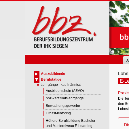
Skip
to
main
content
A
Lohnb
Auszubildende
Berufstätige
E-Le
Lehrgänge - kaufmännisch
Ausbilderschein (AEVO)
Praxis
bbz-Zertifikatslehrgänge
Die Te
den Gr
Bewachungsgewerbe
Lohnst
CrossMentoring
Höhere Berufsbildung Bachelor-
Di
und Masterniveau E-Learning