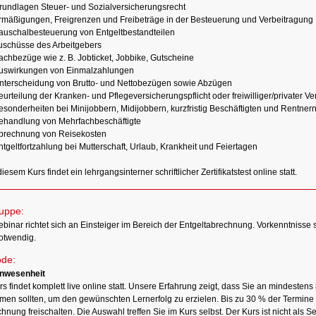
rundlagen Steuer- und Sozialversicherungsrecht
rmäßigungen, Freigrenzen und Freibeträge in der Besteuerung und Verbeitragung
auschalbesteuerung von Entgeltbestandteilen
uschüsse des Arbeitgebers
achbezüge wie z. B. Jobticket, Jobbike, Gutscheine
Auswirkungen von Einmalzahlungen
Unterscheidung von Brutto- und Nettobezügen sowie Abzügen
eurteilung der Kranken- und Pflegeversicherungspflicht oder freiwilliger/privater V
esonderheiten bei Minijobbern, Midijobbern, kurzfristig Beschäftigten und Rentner
Behandlung von Mehrfachbeschäftigte
Abrechnung von Reisekosten
ntgeltfortzahlung bei Mutterschaft, Urlaub, Krankheit und Feiertagen
diesem Kurs findet ein lehrgangsinterner schriftlicher Zertifikatstest online statt.
ruppe:
binar richtet sich an Einsteiger im Bereich der Entgeltabrechnung. Vorkenntnisse s
notwendig.
de:
nwesenheit
s findet komplett live online statt. Unsere Erfahrung zeigt, dass Sie an mindestens
hmen sollten, um den gewünschten Lernerfolg zu erzielen. Bis zu 30 % der Termine
hnung freischalten. Die Auswahl treffen Sie im Kurs selbst. Der Kurs ist nicht als S