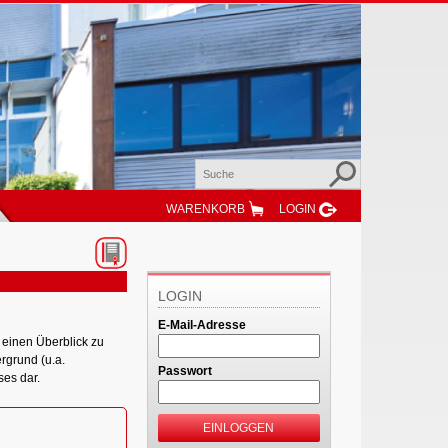
WARENKORB
LOGIN
LOGIN
E-Mail-Adresse
 einen Überblick zu
rgrund (u.a.
Passwort
ses dar.
EINLOGGEN