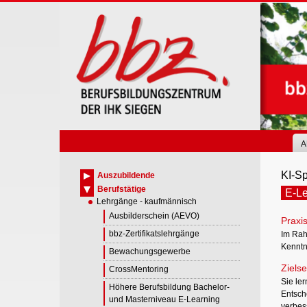
Skip
to
main
content
A
KI-Sp
Auszubildende
Berufstätige
E-Le
Lehrgänge - kaufmännisch
Ausbilderschein (AEVO)
Praxis
bbz-Zertifikatslehrgänge
Im Rah
Kenntn
Bewachungsgewerbe
Zielse
CrossMentoring
Sie ler
Höhere Berufsbildung Bachelor-
Entsch
und Masterniveau E-Learning
verbes