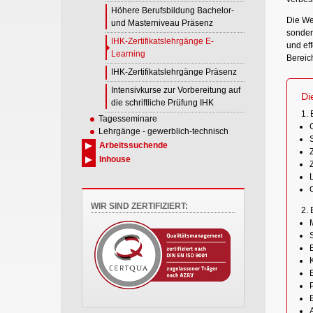
Höhere Berufsbildung Bachelor-
Die Wei
und Masterniveau Präsenz
sonder
IHK-Zertifikatslehrgänge E-
und ef
Learning
Bereic
IHK-Zertifikatslehrgänge Präsenz
Intensivkurse zur Vorbereitung auf
Di
die schriftliche Prüfung IHK
1. 
Tagesseminare
Lehrgänge - gewerblich-technisch
Arbeitssuchende
Inhouse
WIR SIND ZERTIFIZIERT:
2. 
E