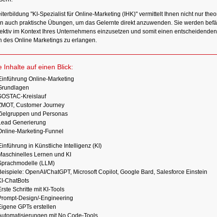
terbildung "KI-Spezialist für Online-Marketing (IHK)" vermittelt Ihnen nicht nur the
n auch praktische Übungen, um das Gelernte direkt anzuwenden. Sie werden befähi
fektiv im Kontext Ihres Unternehmens einzusetzen und somit einen entscheidenden
h des Online Marketings zu erlangen.
e Inhalte auf einen Blick:
Einführung Online-Marketing
Grundlagen
SOSTAC-Kreislauf
ZMOT, Customer Journey
Zielgruppen und Personas
Lead Generierung
Online-Marketing-Funnel
Einführung in Künstliche Intelligenz (KI)
Maschinelles Lernen und KI
Sprachmodelle (LLM)
Beispiele: OpenAI/ChatGPT, Microsoft Copilot, Google Bard, Salesforce Einstein
KI-ChatBots
rste Schritte mit KI-Tools
Prompt-Design/-Engineering
Eigene GPTs erstellen
Automatisierungen mit No Code-Tools