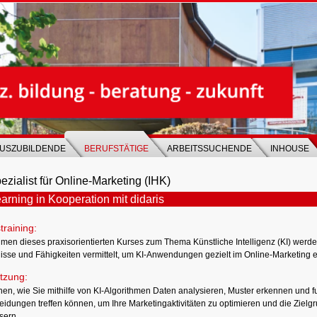
USZUBILDENDE
BERUFSTÄTIGE
ARBEITSSUCHENDE
INHOUSE
ezialist für Online-Marketing (IHK)
arning in Kooperation mit didaris
training:
men dieses praxisorientierten Kurses zum Thema Künstliche Intelligenz (KI) werde
isse und Fähigkeiten vermittelt, um KI-Anwendungen gezielt im Online-Marketing 
tzung:
nen, wie Sie mithilfe von KI-Algorithmen Daten analysieren, Muster erkennen und f
eidungen treffen können, um Ihre Marketingaktivitäten zu optimieren und die Ziel
sern.