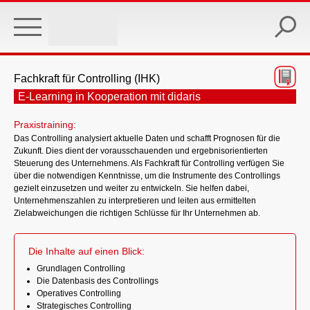
Skip
to
main
content
Fachkraft für Controlling (IHK)
E-Learning in Kooperation mit didaris
Praxistraining:
Das Controlling analysiert aktuelle Daten und schafft Prognosen für die
Zukunft. Dies dient der vorausschauenden und ergebnisorientierten
Steuerung des Unternehmens. Als Fachkraft für Controlling verfügen Sie
über die notwendigen Kenntnisse, um die Instrumente des Controllings
gezielt einzusetzen und weiter zu entwickeln. Sie helfen dabei,
Unternehmenszahlen zu interpretieren und leiten aus ermittelten
Zielabweichungen die richtigen Schlüsse für Ihr Unternehmen ab.
Die Inhalte auf einen Blick:
Grundlagen Controlling
Die Datenbasis des Controllings
Operatives Controlling
Strategisches Controlling