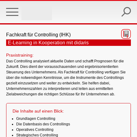
Skip
to
main
content
Fachkraft für Controlling (IHK)
E-Learning in Kooperation mit didaris
Praxistraining:
Das Controlling analysiert aktuelle Daten und schafft Prognosen für die
Zukunft. Dies dient der vorausschauenden und ergebnisorientierten
Steuerung des Unternehmens. Als Fachkraft für Controlling verfügen Sie
über die notwendigen Kenntnisse, um die Instrumente des Controllings
gezielt einzusetzen und weiter zu entwickeln. Sie helfen dabei,
Unternehmenszahlen zu interpretieren und leiten aus ermittelten
Zielabweichungen die richtigen Schlüsse für Ihr Unternehmen ab.
Die Inhalte auf einen Blick:
Grundlagen Controlling
Die Datenbasis des Controllings
Operatives Controlling
Strategisches Controlling