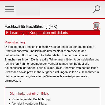
Skip
to
main
content
Fachkraft für Buchführung (IHK)
E-Learning in Kooperation mit didaris
Praxistraining:
Die Teilnehmer erhalten in diesem Webinar einen an der betrieblichen
Praxis orientierten Einblick in die unterschiedlichen Aspekte der
betrieblichen Buchführung. Die behandelten Themen sind in allen
Branchen zu finden. Ziel ist es, die Teilnehmer mit den Arbeitsabläufen und
rechtlichen Rahmenbedingungen vertraut zu machen. Betriebliche
Situationsschilderungen, Fälle aus der Praxis, Analysen von betrieblichen
Prozessen sowie praxisnahe Aufgabenstellungen sollen die Teilnehmer in
die Lage versetzen, das erlernte Wissen in ihrem Aufgabenbereich
umzusetzen.
Die Inhalte auf einen Blick:
Grundlagen der Buchführung
Von der Inventur zur Bilanz