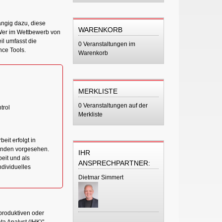
ängig dazu, diese
WARENKORB
Wer im Wettbewerb von
il umfasst die
0 Veranstaltungen im
nce Tools.
Warenkorb
MERKLISTE
0 Veranstaltungen auf der
trol
Merkliste
eit erfolgt in
tunden vorgesehen.
IHR
beit und als
ANSPRECHPARTNER:
ndividuelles
Dietmar Simmert
produktiven oder