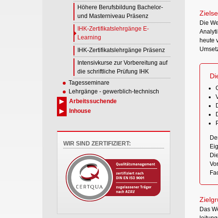
Höhere Berufsbildung Bachelor-
Zielse
und Masterniveau Präsenz
Die We
IHK-Zertifikatslehrgänge E-
Analyt
Learning
heute v
Umsetz
IHK-Zertifikatslehrgänge Präsenz
Intensivkurse zur Vorbereitung auf
die schriftliche Prüfung IHK
Di
Tagesseminare
Lehrgänge - gewerblich-technisch
V
Arbeitssuchende
Inhouse
Der
WIR SIND ZERTIFIZIERT:
Eig
Die
Vor
Fac
Zielg
Das We