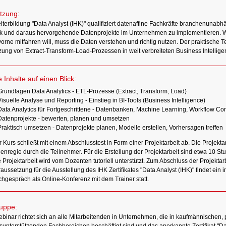
tzung:
iterbildung "Data Analyst (IHK)" qualifiziert datenaffine Fachkräfte branchenunabh
ik und daraus hervorgehende Datenprojekte im Unternehmen zu implementieren. 
orne mitfahren will, muss die Daten verstehen und richtig nutzen. Der praktische Te
ung von Extract-Transform-Load-Prozessen in weit verbreiteten Business Intellige
e Inhalte auf einen Blick:
Grundlagen Data Analytics - ETL-Prozesse (Extract, Transform, Load)
isuelle Analyse und Reporting - Einstieg in BI-Tools (Business Intelligence)
Data Analytics für Fortgeschrittene - Datenbanken, Machine Learning, Workflow Con
Datenprojekte - bewerten, planen und umsetzen
Praktisch umsetzen - Datenprojekte planen, Modelle erstellen, Vorhersagen treffen
 Kurs schließt mit einem Abschlusstest in Form einer Projektarbeit ab. Die Projektarb
enregie durch die Teilnehmer. Für die Erstellung der Projektarbeit sind etwa 10 S
 Projektarbeit wird vom Dozenten tutoriell unterstützt. Zum Abschluss der Projektar
aussetzung für die Ausstellung des IHK Zertifikates "Data Analyst (IHK)" findet ein i
hgespräch als Online-Konferenz mit dem Trainer statt.
ruppe:
binar richtet sich an alle Mitarbeitenden in Unternehmen, die in kaufmännischen, 