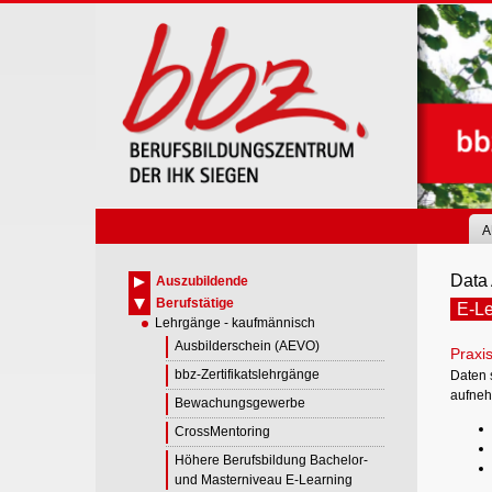
Skip
to
main
content
A
Data 
Auszubildende
Berufstätige
E-Le
Lehrgänge - kaufmännisch
Ausbilderschein (AEVO)
Praxis
bbz-Zertifikatslehrgänge
Daten s
aufneh
Bewachungsgewerbe
CrossMentoring
Höhere Berufsbildung Bachelor-
und Masterniveau E-Learning