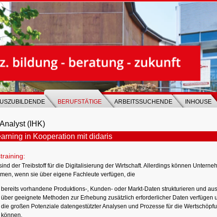
USZUBILDENDE
BERUFSTÄTIGE
ARBEITSSUCHENDE
INHOUSE
Analyst (IHK)
arning in Kooperation mit didaris
training:
ind der Treibstoff für die Digitalisierung der Wirtschaft. Allerdings können Untern
men, wenn sie über eigene Fachleute verfügen, die
bereits vorhandene Produktions-, Kunden- oder Markt-Daten strukturieren und au
über geeignete Methoden zur Erhebung zusätzlich erforderlicher Daten verfügen
die großen Potenziale datengestützter Analysen und Prozesse für die Wertschöpf
können.