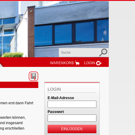
WARENKORB
LOGIN
LOGIN
E-Mail-Adresse
ehmen erst dann Fahrt
Passwort
swerten können,
 und insgesamt
ung erschließen
EINLOGGEN