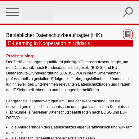
Skip
to
main
content
Betrieblicher Datenschutzbeauftragter (IHK)
E-Learning in Kooperation mit didaris
Praxistraining:
Der Zertifikatslehrgang qualifiziert (künftige) Datenschutzbeauftragte, um
den Datenschutz nach Bundesdatenschutzgesetz (BDSG) und EU
Datenschutz-Grundverordnung (EU-DSGVO) in ihrem Unternehmen
professionell zu gestalten. Erfolgreiche Lehrgangsteilnehmer können die
für ihr jeweiliges Unternehmen relevanten Datenschutzfragen und Fragen
der IT-Sicherheit erkennen und Lösungen herbeiführen.
Lehrgangsteilnehmer verfügen am Ende der Weiterbildung über die
notwendigen rechtlichen, technischen und organisatorischen Kenntnisse
(Fachkunde) eines/einer Datenschutzbeauftragten nach BDSG und EU-
DSGVO, um:
die Anforderungen des Datenschutzes eigenverantwortlich und wirksam
umzusetzen
als Datenschutzbeauftragte/-r arbeitsfähig zu sein