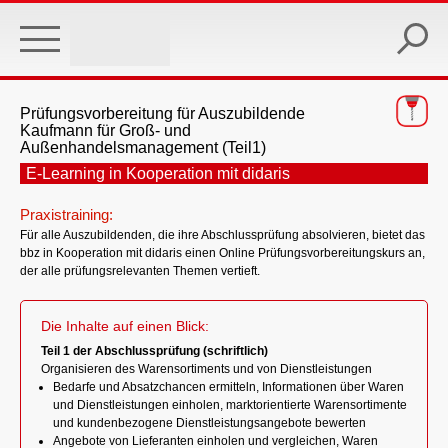
Skip
to
main
content
Prüfungsvorbereitung für Auszubildende
Kaufmann für Groß- und
Außenhandelsmanagement (Teil1)
E-Learning in Kooperation mit didaris
Praxistraining:
Für alle Auszubildenden, die ihre Abschlussprüfung absolvieren, bietet das
bbz in Kooperation mit didaris einen Online Prüfungsvorbereitungskurs an,
der alle prüfungsrelevanten Themen vertieft.
Die Inhalte auf einen Blick:
Teil 1 der Abschlussprüfung (schriftlich)
Organisieren des Warensortiments und von Dienstleistungen
Bedarfe und Absatzchancen ermitteln, Informationen über Waren
und Dienstleistungen einholen, marktorientierte Warensortimente
und kundenbezogene Dienstleistungsangebote bewerten
Angebote von Lieferanten einholen und vergleichen, Waren