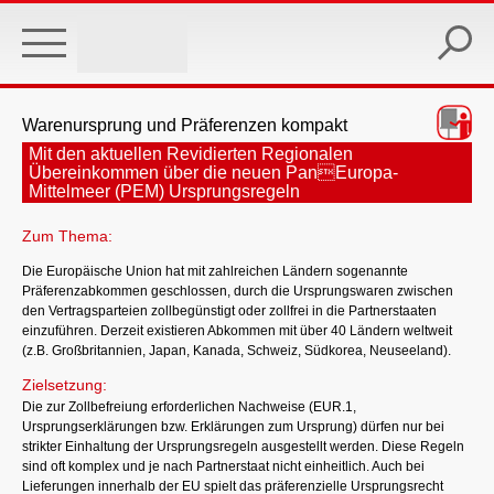
Skip
to
main
content
Warenursprung und Präferenzen kompakt
Mit den aktuellen Revidierten Regionalen
Übereinkommen über die neuen PanEuropa-
Mittelmeer (PEM) Ursprungsregeln
Zum Thema:
Die Europäische Union hat mit zahlreichen Ländern sogenannte
Präferenzabkommen geschlossen, durch die Ursprungswaren zwischen
den Vertragsparteien zollbegünstigt oder zollfrei in die Partnerstaaten
einzuführen. Derzeit existieren Abkommen mit über 40 Ländern weltweit
(z.B. Großbritannien, Japan, Kanada, Schweiz, Südkorea, Neuseeland).
Zielsetzung:
Die zur Zollbefreiung erforderlichen Nachweise (EUR.1,
Ursprungserklärungen bzw. Erklärungen zum Ursprung) dürfen nur bei
strikter Einhaltung der Ursprungsregeln ausgestellt werden. Diese Regeln
sind oft komplex und je nach Partnerstaat nicht einheitlich. Auch bei
Lieferungen innerhalb der EU spielt das präferenzielle Ursprungsrecht