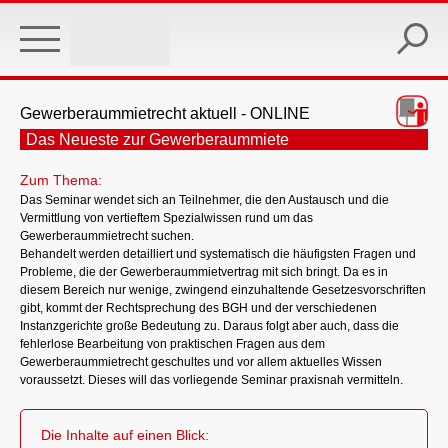
Skip
to
main
content
Gewerberaummietrecht aktuell - ONLINE
Das Neueste zur Gewerberaummiete
Zum Thema:
Das Seminar wendet sich an Teilnehmer, die den Austausch und die
Vermittlung von vertieftem Spezialwissen rund um das
Gewerberaummietrecht suchen.
Behandelt werden detailliert und systematisch die häufigsten Fragen und
Probleme, die der Gewerberaummietvertrag mit sich bringt. Da es in
diesem Bereich nur wenige, zwingend einzuhaltende Gesetzesvorschriften
gibt, kommt der Rechtsprechung des BGH und der verschiedenen
Instanzgerichte große Bedeutung zu. Daraus folgt aber auch, dass die
fehlerlose Bearbeitung von praktischen Fragen aus dem
Gewerberaummietrecht geschultes und vor allem aktuelles Wissen
voraussetzt. Dieses will das vorliegende Seminar praxisnah vermitteln.
Die Inhalte auf einen Blick: