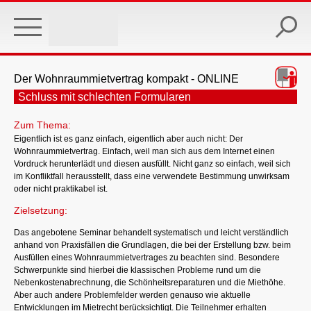
Skip
to
main
content
Der Wohnraummietvertrag kompakt - ONLINE
Schluss mit schlechten Formularen
Zum Thema:
Eigentlich ist es ganz einfach, eigentlich aber auch nicht: Der
Wohnraummietvertrag. Einfach, weil man sich aus dem Internet einen
Vordruck herunterlädt und diesen ausfüllt. Nicht ganz so einfach, weil sich
im Konfliktfall herausstellt, dass eine verwendete Bestimmung unwirksam
oder nicht praktikabel ist.
Zielsetzung:
Das angebotene Seminar behandelt systematisch und leicht verständlich
anhand von Praxisfällen die Grundlagen, die bei der Erstellung bzw. beim
Ausfüllen eines Wohnraummietvertrages zu beachten sind. Besondere
Schwerpunkte sind hierbei die klassischen Probleme rund um die
Nebenkostenabrechnung, die Schönheitsreparaturen und die Miethöhe.
Aber auch andere Problemfelder werden genauso wie aktuelle
Entwicklungen im Mietrecht berücksichtigt. Die Teilnehmer erhalten