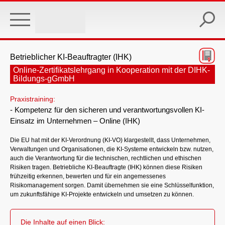
Skip
to
main
content
Betrieblicher KI-Beauftragter (IHK)
Online-Zertifikatslehrgang in Kooperation mit der DIHK-
Bildungs-gGmbH
Praxistraining:
- Kompetenz für den sicheren und verantwortungsvollen KI-
Einsatz im Unternehmen – Online (IHK)
Die EU hat mit der KI-Verordnung (KI-VO) klargestellt, dass Unternehmen,
Verwaltungen und Organisationen, die KI-Systeme entwickeln bzw. nutzen,
auch die Verantwortung für die technischen, rechtlichen und ethischen
Risiken tragen. Betriebliche KI-Beauftragte (IHK) können diese Risiken
frühzeitig erkennen, bewerten und für ein angemessenes
Risikomanagement sorgen. Damit übernehmen sie eine Schlüsselfunktion,
um zukunftsfähige KI-Projekte entwickeln und umsetzen zu können.
Die Inhalte auf einen Blick: