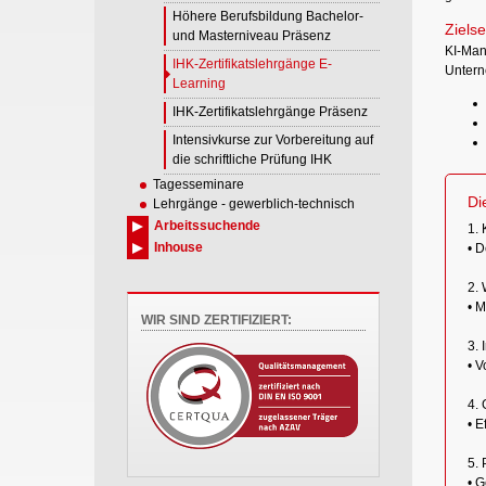
Höhere Berufsbildung Bachelor-
Zielse
und Masterniveau Präsenz
KI-Man
IHK-Zertifikatslehrgänge E-
Untern
Learning
IHK-Zertifikatslehrgänge Präsenz
Intensivkurse zur Vorbereitung auf
die schriftliche Prüfung IHK
Tagesseminare
Di
Lehrgänge - gewerblich-technisch
Arbeitssuchende
1. 
Inhouse
• D
2. 
• M
WIR SIND ZERTIFIZIERT:
3. 
• V
4.
• E
5. 
• G