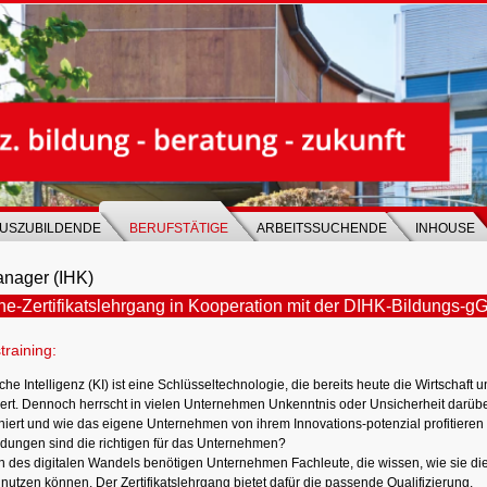
USZUBILDENDE
BERUFSTÄTIGE
ARBEITSSUCHENDE
INHOUSE
anager (IHK)
ne-Zertifikatslehrgang in Kooperation mit der DIHK-Bildungs-
training:
che Intelligenz (KI) ist eine Schlüsseltechnologie, die bereits heute die Wirtschaft 
ert. Dennoch herrscht in vielen Unternehmen Unkenntnis oder Unsicherheit darübe
oniert und wie das eigene Unternehmen von ihrem Innovations-potenzial profitieren
ungen sind die richtigen für das Unternehmen?
en des digitalen Wandels benötigen Unternehmen Fachleute, die wissen, wie sie die
 nutzen können. Der Zertifikatslehrgang bietet dafür die passende Qualifizierung.