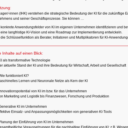
tzung:
ager/-innen (IHK) verstehen die strategische Bedeutung der KI für die zukünftige 
ehmens und seiner Geschäftsprozesse. Sie können …
konkrete Anwendungsfelder von KI im eigenen Unternehmen identifizieren und be
eine langfristige KI-Vision und eine Roadmap zur Implementierung entwickeln.
die Schlüsselfunktion als Berater, Initiatoren und Multiplikatoren für KI-Anwend
e Inhalte auf einen Blick:
KI als transformative Technologie
er aktuelle Stand der KI und ihre Bedeutung für Wirtschaft, Arbeit und Gesellschaft
Wie funktioniert KI?
aschinelles Lernen und Neuronale Netze als Kern der KI
Innovationspotential von KI im bzw. für das Unternehmen
on Marketing und Logistik bis Finanzwesen, Forschung und Produktion
 Generative KI im Unternehmen
ffektive Einsatz- und Anpassungsmöglichkeiten von generativen KI-Tools
Planung der Einführung von KI im Unternehmen
esamtheitliche Voraussetzungen für die nachhaltige Einführung von KI: z.B. Wisse