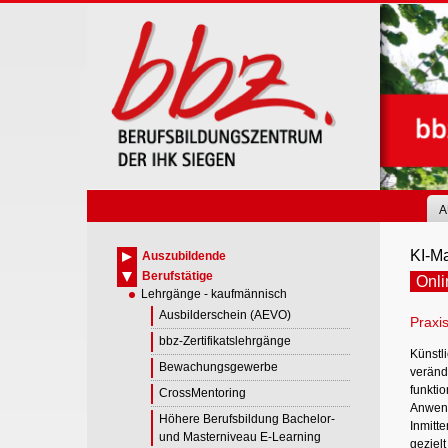
Skip
to
main
content
A
KI-M
Auszubildende
Berufstätige
Onli
Lehrgänge - kaufmännisch
Ausbilderschein (AEVO)
Praxis
bbz-Zertifikatslehrgänge
Künstli
Bewachungsgewerbe
veränd
funkti
CrossMentoring
Anwend
Höhere Berufsbildung Bachelor-
Inmitt
und Masterniveau E-Learning
gezielt