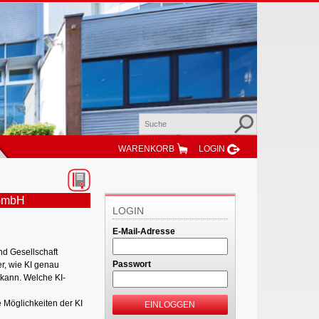
WARENKORB
LOGIN
gGmbH
LOGIN
E-Mail-Adresse
und Gesellschaft
Passwort
r, wie KI genau
 kann. Welche KI-
 Möglichkeiten der KI
EINLOGGEN